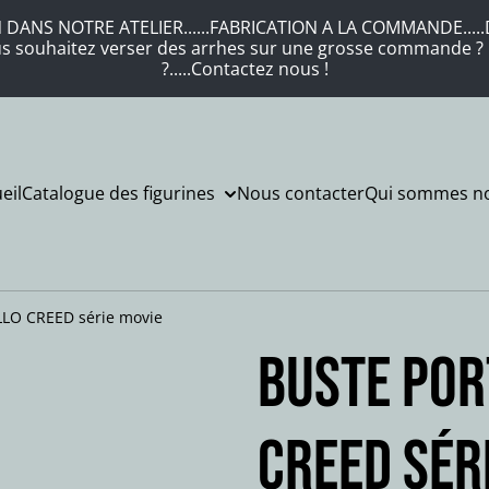
DANS NOTRE ATELIER......FABRICATION A LA COMMANDE.....DE
Vous souhaitez verser des arrhes sur une grosse commande ? .
?.....Contactez nous !
eil
Catalogue des figurines
Nous contacter
Qui sommes no
LLO CREED série movie
Buste por
CREED sér