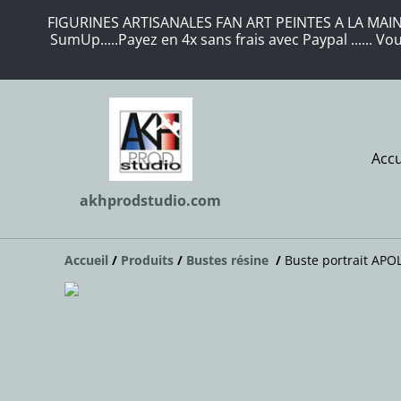
FIGURINES ARTISANALES FAN ART PEINTES A LA MAIN 
SumUp.....Payez en 4x sans frais avec Paypal ...... 
Accu
akhprodstudio.com
Accueil
/
Produits
/
Bustes résine
/
Buste portrait APO