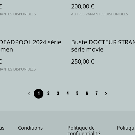
€
200,00 €
IANTES DISPONIBLES
AUTRES VARIANTES DISPONIBLES
DEADPOOL 2024 série
Buste DOCTEUR STRA
xmen
série movie
€
250,00 €
IANTES DISPONIBLES
1
2
3
4
5
6
7
us
Conditions
Politique de
Politiq
confidentialité