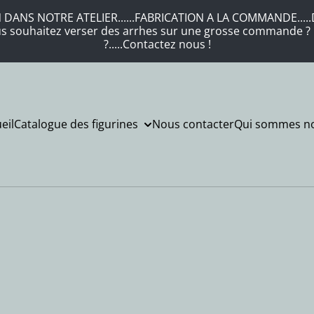
DANS NOTRE ATELIER......FABRICATION A LA COMMANDE.....DE
Vous souhaitez verser des arrhes sur une grosse commande ? .
?.....Contactez nous !
eil
Catalogue des figurines
Nous contacter
Qui sommes no