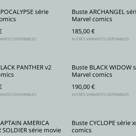
APOCALYPSE série
Buste ARCHANGEL sér
omics
Marvel comics
€
185,00 €
IANTES DISPONIBLES
AUTRES VARIANTES DISPONIBLES
BLACK PANTHER v2
Buste BLACK WIDOW s
omics
Marvel comics
€
190,00 €
IANTES DISPONIBLES
AUTRES VARIANTES DISPONIBLES
CAPTAIN AMERICA
Buste CYCLOPE série 
 SOLDIER série movie
comics