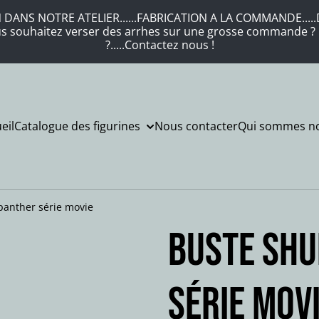
DANS NOTRE ATELIER......FABRICATION A LA COMMANDE.....DE
Vous souhaitez verser des arrhes sur une grosse commande ? .
?.....Contactez nous !
eil
Catalogue des figurines
Nous contacter
Qui sommes no
panther série movie
Buste SHU
série mov