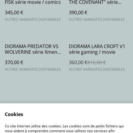
FISK série movie / comics
THE COVENANT" série
GAMING/MOVIE
345,00 €
390,00 €
AUTRES VARIANTES DISPONIBLES
AUTRES VARIANTES DISPONIBLES
%
DIORAMA PREDATOR VS
DIORAMA LARA CROFT V1
WOLVERINE série Xmen
série gaming / movie
comics
370,00 €
360,00 €
410,00 €
AUTRES VARIANTES DISPONIBLES
AUTRES VARIANTES DISPONIBLES
Cookies
Contactez-nous
Conditions
Politique de
Politique de cookies
Ce site Internet utilise des cookies. Les cookies sont de petits fichiers qui
confidentialité
nous aident à comprendre comment vous utilisez nos services afin