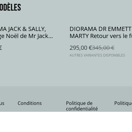
modèles
%
A JACK & SALLY,
DIORAMA DR EMMETT
ge Noël de Mr Jack
MARTY Retour vers le fu
ovie
série movie
€
295,00 €
345,00 €
AUTRES VARIANTES DISPONIBLES
us
Conditions
Politique de
Politiq
confidentialité