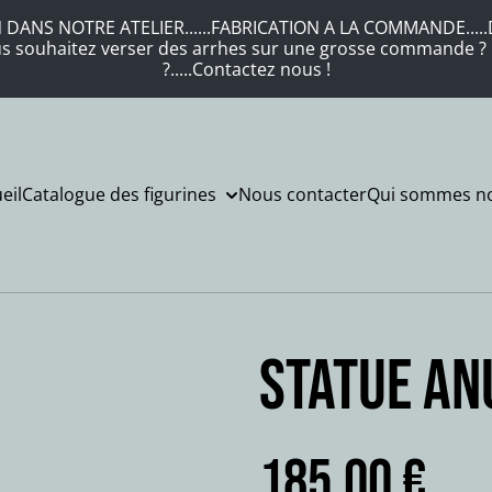
DANS NOTRE ATELIER......FABRICATION A LA COMMANDE.....DE
Vous souhaitez verser des arrhes sur une grosse commande ? .
?.....Contactez nous !
eil
Catalogue des figurines
Nous contacter
Qui sommes no
STATUE AN
185,00 €