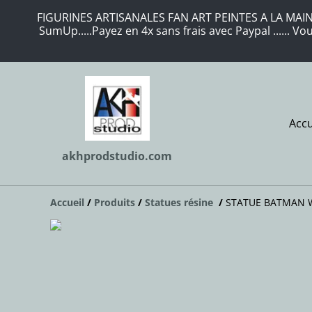
FIGURINES ARTISANALES FAN ART PEINTES A LA MAIN 
SumUp.....Payez en 4x sans frais avec Paypal ...... 
Accu
akhprodstudio.com
Accueil
/
Produits
/
Statues résine
/
STATUE BATMAN W