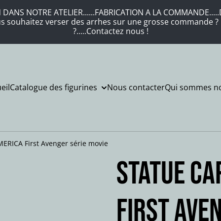
DANS NOTRE ATELIER......FABRICATION A LA COMMANDE.....DE
Vous souhaitez verser des arrhes sur une grosse commande ? .
?.....Contactez nous !
eil
Catalogue des figurines
Nous contacter
Qui sommes no
ERICA First Avenger série movie
Statue CA
First Ave