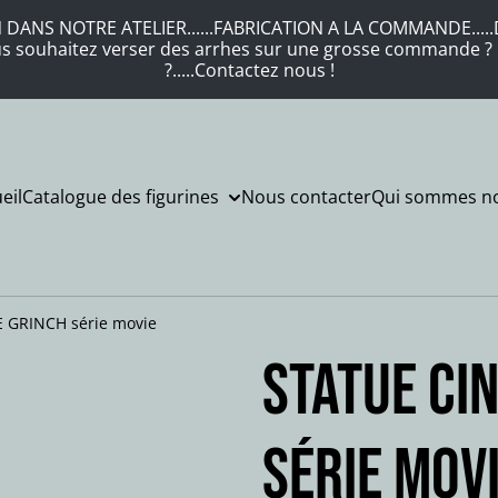
DANS NOTRE ATELIER......FABRICATION A LA COMMANDE.....DE
Vous souhaitez verser des arrhes sur une grosse commande ? .
?.....Contactez nous !
eil
Catalogue des figurines
Nous contacter
Qui sommes no
 GRINCH série movie
STATUE CI
série mov