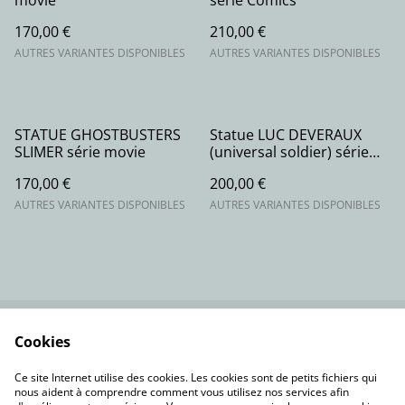
movie
série Comics
170,00 €
210,00 €
AUTRES VARIANTES DISPONIBLES
AUTRES VARIANTES DISPONIBLES
STATUE GHOSTBUSTERS
Statue LUC DEVERAUX
SLIMER série movie
(universal soldier) série
movie
170,00 €
200,00 €
AUTRES VARIANTES DISPONIBLES
AUTRES VARIANTES DISPONIBLES
Cookies
Contactez-nous
Conditions
Politique de
Politique de cookies
Ce site Internet utilise des cookies. Les cookies sont de petits fichiers qui
confidentialité
nous aident à comprendre comment vous utilisez nos services afin