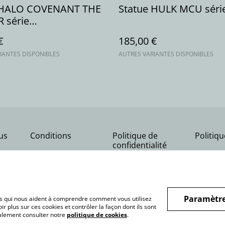
 HALO COVENANT THE
Statue HULK MCU séri
 série
G/MOVIE
€
185,00 €
IANTES DISPONIBLES
AUTRES VARIANTES DISPONIBLES
us
Conditions
Politique de
Politiq
confidentialité
Paramètre
hiers qui nous aident à comprendre comment vous utilisez
r plus sur ces cookies et contrôler la façon dont ils sont
galement consulter notre
politique de cookies
.