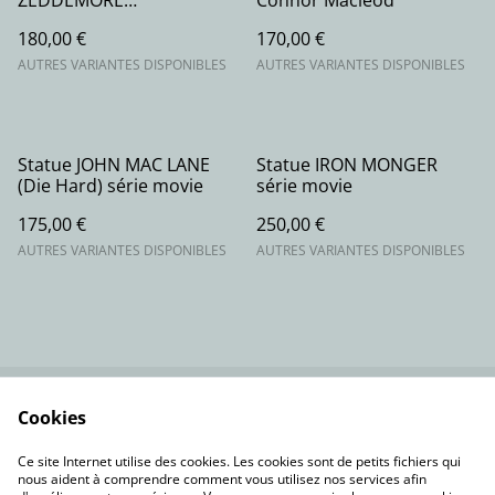
ZEDDEMORE
Connor Macleod
Ghostbusters série movie
180,00 €
170,00 €
AUTRES VARIANTES DISPONIBLES
AUTRES VARIANTES DISPONIBLES
Statue JOHN MAC LANE
Statue IRON MONGER
(Die Hard) série movie
série movie
175,00 €
250,00 €
AUTRES VARIANTES DISPONIBLES
AUTRES VARIANTES DISPONIBLES
Cookies
Contactez-nous
Conditions
Politique de
Politique de cookies
Ce site Internet utilise des cookies. Les cookies sont de petits fichiers qui
confidentialité
nous aident à comprendre comment vous utilisez nos services afin